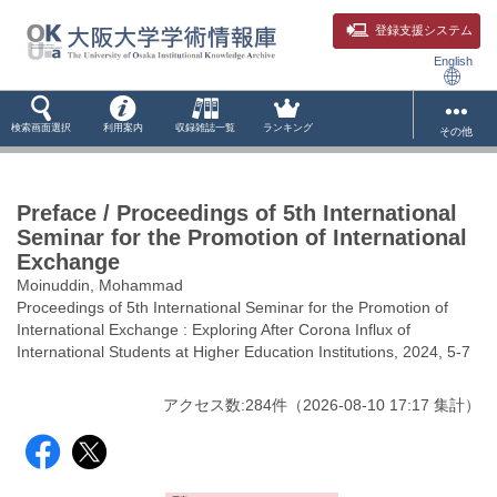
登録支援システム
English
検索画面選択
利用案内
収録雑誌一覧
ランキング
その他
Preface / Proceedings of 5th International
Seminar for the Promotion of International
Exchange
Moinuddin, Mohammad
Proceedings of 5th International Seminar for the Promotion of
International Exchange : Exploring After Corona Influx of
International Students at Higher Education Institutions, 2024, 5-7
アクセス数:
284
件
（
2026-08-10
17:17 集計
）