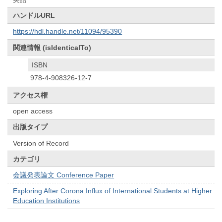
ハンドルURL
https://hdl.handle.net/11094/95390
関連情報 (isIdenticalTo)
ISBN
978-4-908326-12-7
アクセス権
open access
出版タイプ
Version of Record
カテゴリ
会議発表論文 Conference Paper
Exploring After Corona Influx of International Students at Higher
Education Institutions