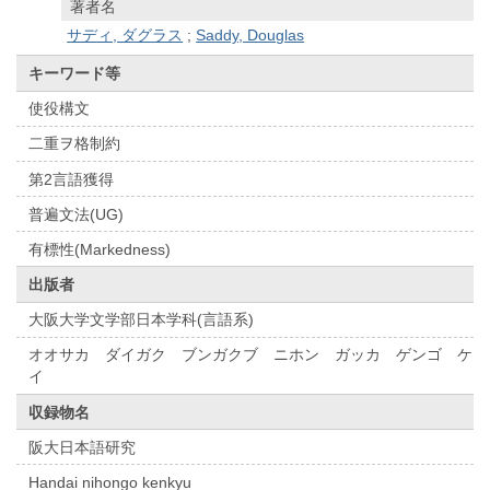
著者名
サディ, ダグラス
;
Saddy, Douglas
キーワード等
使役構文
二重ヲ格制約
第2言語獲得
普遍文法(UG)
有標性(Markedness)
出版者
大阪大学文学部日本学科(言語系)
オオサカ ダイガク ブンガクブ ニホン ガッカ ゲンゴ ケ
イ
収録物名
阪大日本語研究
Handai nihongo kenkyu