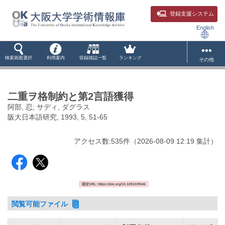
登録支援システム
English
検索画面選択
利用案内
収録雑誌一覧
ランキング
その他
二重ヲ格制約と第2言語獲得
阿部, 忍; サディ, ダグラス
阪大日本語研究, 1993, 5, 51-65
アクセス数:
535
件
（
2026-08-09
12:19 集計
）
固定URL: https://doi.org/10.18910/9546
閲覧可能ファイル