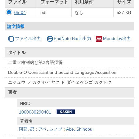
ファイル
フォーマット
利用条件
サイズ
05-04
pdf
なし
527 KB
論文情報
ファイル出力
EndNote Basic出力
Mendeley出力
タイトル
二重ヲ格制約と第2言語獲得
Double-O Constraint and Second Language Acquisition
ニジュウ ヲ カク セイヤク ト ダイ 2 ゲンゴ カクトク
著者
NRID
1000080290401
著者名
阿部, 忍
;
アベ, シノブ
;
Abe, Shinobu