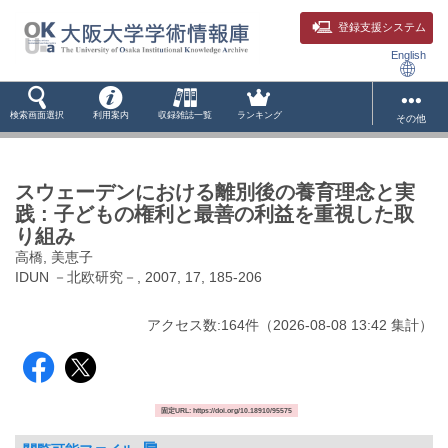
登録支援システム
English
検索画面選択
利用案内
収録雑誌一覧
ランキング
その他
スウェーデンにおける離別後の養育理念と実
践 : 子どもの権利と最善の利益を重視した取
り組み
高橋, 美恵子
IDUN －北欧研究－, 2007, 17, 185-206
アクセス数:
164
件
（
2026-08-08
13:42 集計
）
固定URL: https://doi.org/10.18910/95575