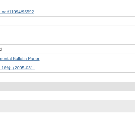
le.net/11094/95592
d
tal Bulletin Paper
/ 16号（2005-03）