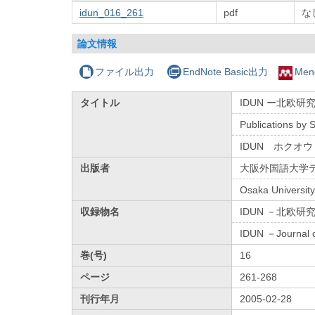
idun_016_261
pdf
な
論文情報
ファイル出力
EndNote Basic出力
Men
タイトル
IDUN ー北欧研究
Publications by 
IDUN ホクオ
出版者
大阪外国語大学
Osaka University
収録物名
IDUN －北欧研
IDUN －Journal o
巻(号)
16
ページ
261-268
刊行年月
2005-02-28