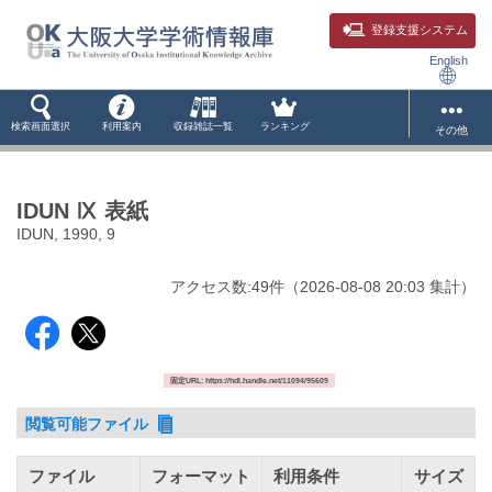
登録支援システム
English
検索画面選択
利用案内
収録雑誌一覧
ランキング
その他
IDUN Ⅸ 表紙
IDUN, 1990, 9
アクセス数:
49
件
（
2026-08-08
20:03 集計
）
固定URL: https://hdl.handle.net/11094/95609
閲覧可能ファイル
ファイル
フォーマット
利用条件
サイズ