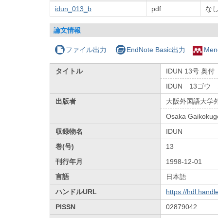
idun_013_b
pdf
な
論文情報
ファイル出力
EndNote Basic出力
Men
タイトル
IDUN 13号 奥付
IDUN 13ゴウ
出版者
大阪外国語大学
Osaka Gaikokugo
収録物名
IDUN
巻(号)
13
刊行年月
1998-12-01
言語
日本語
ハンドルURL
https://hdl.hand
PISSN
02879042