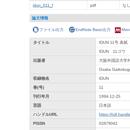
idun_011_f
pdf
な
論文情報
ファイル出力
EndNote Basic出力
Men
タイトル
IDUN 11号 表紙
IDUN 11ゴウ
出版者
大阪外国語大学
Osaka Gaikokugo
収録物名
IDUN
巻(号)
11
刊行年月
1994-12-25
言語
日本語
ハンドルURL
https://hdl.hand
PISSN
02879042