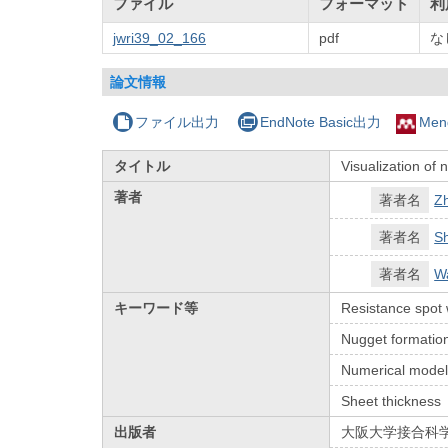
ファイル
フォーマット
利
jwri39_02_166
pdf
な
論文情報
ファイル出力
EndNote Basic出力
Men
タイトル
Visualization of 
著者
著者名
Z
著者名
Sh
著者名
W
キーワード等
Resistance spot 
Nugget formatio
Numerical model
Sheet thickness
出版者
大阪大学接合科