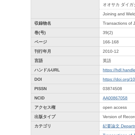
オオサカ ダイガ
Joining and Weld
収録物名
Transactions of
巻(号)
39(2)
ページ
166-168
刊行年月
2010-12
言語
英語
ハンドルURL
https://hdl.hand
DOI
https://doi.org/
PISSN
03874508
NCID
AA00867058
アクセス権
open access
出版タイプ
Version of Recor
カテゴリ
紀要論文 Departmen