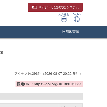
リポジトリ
登録支援システム
入力補助
English
附属図書館
ts
アクセス数:
296
件
（
2026-08-07
20:22 集計
）
固定URL: https://doi.org/10.18910/9583