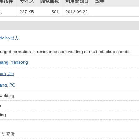
用条件
サイズ
閲覧回数
利用開始日
説明
し
227 KB
501
2012.09.22
deley出力
nugget formation in resistance spot welding of multi-stackup sheets
hang, Yansong
en, Jie
ang, PC
welding
n
ing
学研究所