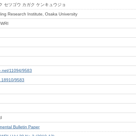
ク セツゴウ カガク ケンキュウジョ
ing Research Institute, Osaka University
 JWRI
le.net/11094/9583
10.18910/9583
d
tal Bulletin Paper