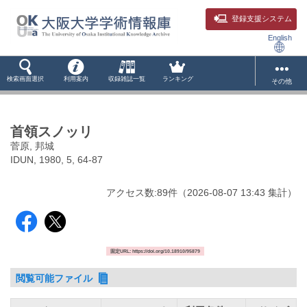
登録支援システム
English
検索画面選択
利用案内
収録雑誌一覧
ランキング
その他
首領スノッリ
菅原, 邦城
IDUN, 1980, 5, 64-87
アクセス数:
89
件
（
2026-08-07
13:43 集計
）
固定URL: https://doi.org/10.18910/95879
閲覧可能ファイル