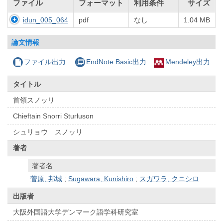
ファイル
フォーマット
利用条件
サイズ
idun_005_064
pdf
なし
1.04 MB
論文情報
ファイル出力
EndNote Basic出力
Mendeley出力
タイトル
首領スノッリ
Chieftain Snorri Sturluson
シュリョウ スノッリ
著者
著者名
菅原, 邦城
;
Sugawara, Kunishiro
;
スガワラ, クニシロ
出版者
大阪外国語大学デンマーク語学科研究室