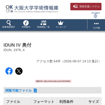
登録支援システム
English
検索画面選択
利用案内
収録雑誌一覧
ランキング
その他
IDUN IV 奥付
IDUN, 1978, 4
アクセス数:
54
件
（
2026-08-07
14:13 集計
）
固定URL: https://hdl.handle.net/11094/95888
閲覧可能ファイル
ファイル
フォーマット
利用条件
サイズ