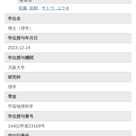
佐藤, 佑樹
;
サトウ, ユウキ
学位名
博士（理学）
学位授与年月日
2023-12-19
学位授与機関
大阪大学
研究科
理学
専攻
宇宙地球科学
学位授与番号
14401甲第23169号
学位記番号