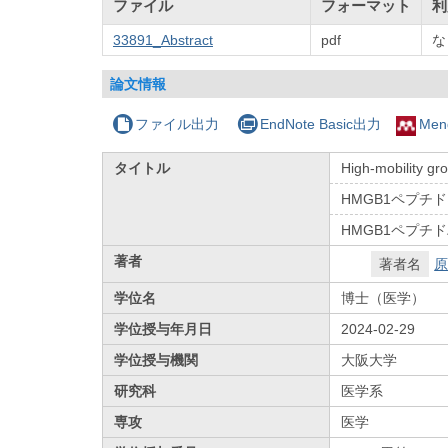
ファイル
フォーマット
利
33891_Abstract
pdf
な
論文情報
ファイル出力
EndNote Basic出力
Men
タイトル
High-mobility gr
HMGB1ペプ
HMGB1ペプ
著者
著者名
原
学位名
博士（医学）
学位授与年月日
2024-02-29
学位授与機関
大阪大学
研究科
医学系
専攻
医学