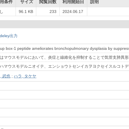
用条件
サイズ
閲覧回数
利用開始日
説明
し
96.1 KB
233
2024.06.17
deley出力
oup box-1 peptide ameliorates bronchopulmonary dysplasia by suppress
チドはマウスモデルにおいて、炎症と線維化を抑制することで気管支肺異
チドハマウスモデルニオイテ、エンショウトセンイカヲヨクセイスルコト
, 武也
;
ハラ, タケヤ