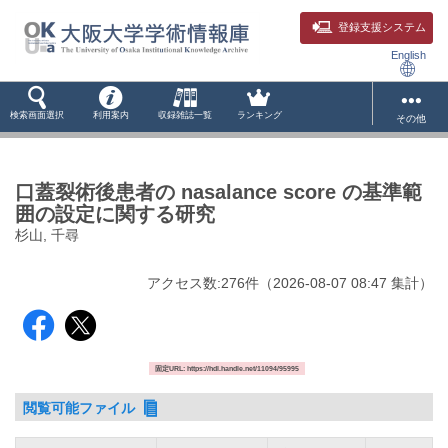
登録支援システム
English
検索画面選択
利用案内
収録雑誌一覧
ランキング
その他
口蓋裂術後患者の nasalance score の基準範
囲の設定に関する研究
杉山, 千尋
アクセス数:
276
件
（
2026-08-07
08:47 集計
）
固定URL: https://hdl.handle.net/11094/95995
閲覧可能ファイル