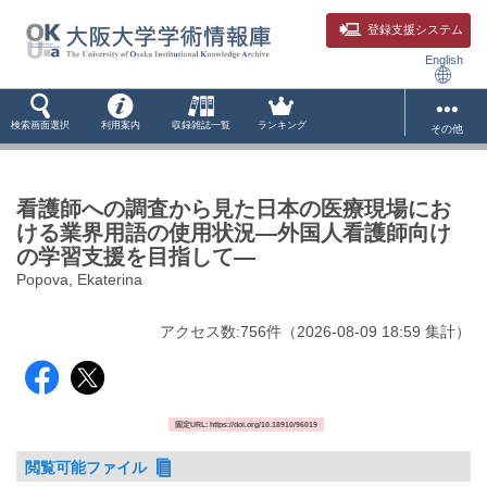
登録支援システム
English
検索画面選択
利用案内
収録雑誌一覧
ランキング
その他
看護師への調査から見た日本の医療現場にお
ける業界用語の使用状況―外国人看護師向け
の学習支援を目指して―
Popova, Ekaterina
アクセス数:
756
件
（
2026-08-09
18:59 集計
）
固定URL: https://doi.org/10.18910/96019
閲覧可能ファイル