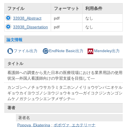
ファイル
フォーマット
利用条件
33938_Abstract
pdf
なし
33938_Dissertation
pdf
なし
論文情報
ファイル出力
EndNote Basic出力
Mendeley出力
タイトル
看護師への調査から見た日本の医療現場における業界用語の使用
状況―外国人看護師向けの学習支援を目指して―
カンゴシヘノチョウサカラミタ二ホンノイリョウゲンバニオケル
ギョウカイヨウゴノシヨウジョウキョウ―ガイコクジンカンゴシ
ムケノガクシュウシエンヲメザシテ―
著者
著者名
Popova, Ekaterina
;
ポポヴァ, エカテリーナ