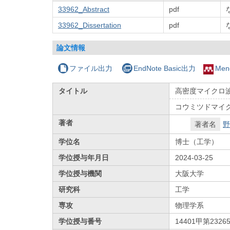
33962_Abstract
pdf
33962_Dissertation
pdf
論文情報
ファイル出力
EndNote Basic出力
Men
タイトル
高密度マイクロ
コウミツドマイ
著者
著者名
野
学位名
博士（工学）
学位授与年月日
2024-03-25
学位授与機関
大阪大学
研究科
工学
専攻
物理学系
学位授与番号
14401甲第2326