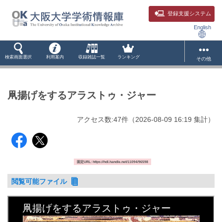
登録支援システム
English
検索画面選択
利用案内
収録雑誌一覧
ランキング
その他
凧揚げをするアラストゥ・ジャー
アクセス数:
47
件
（
2026-08-09
16:19 集計
）
固定URL: https://hdl.handle.net/11094/96598
閲覧可能ファイル