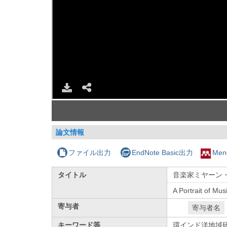
論文情報
ファイル出力
EndNote Basic出力
Men
タイトル
音楽家ミヤーン
A Portrait of Mu
寄与者
寄与者名
キーワード等
環インド洋地域