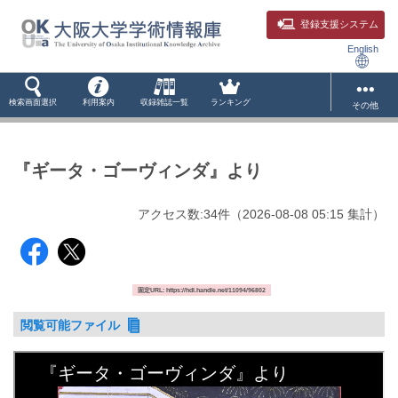
登録支援システム
English
検索画面選択
利用案内
収録雑誌一覧
ランキング
その他
『ギータ・ゴーヴィンダ』より
アクセス数:
34
件
（
2026-08-08
05:15 集計
）
固定URL: https://hdl.handle.net/11094/96802
閲覧可能ファイル