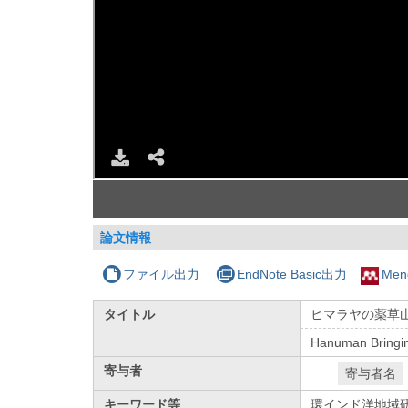
論文情報
ファイル出力
EndNote Basic出力
Men
タイトル
ヒマラヤの薬草
Hanuman Bringin
寄与者
寄与者名
キーワード等
環インド洋地域