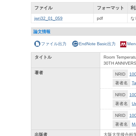
ファイル
フォーマット
利
jwri32_01_059
pdf
な
論文情報
ファイル出力
EndNote Basic出力
Men
タイトル
Room Temperatu
30TH ANNIVER
著者
NRID
10
著者名
T
NRID
10
著者名
Ue
NRID
10
著者名
M
出版者
大阪大学接合科