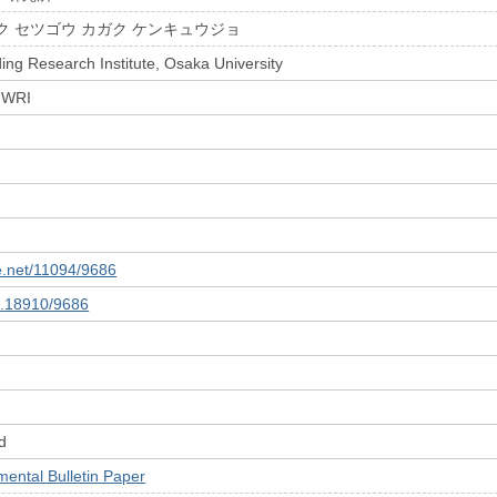
ク セツゴウ カガク ケンキュウジョ
ing Research Institute, Osaka University
 JWRI
le.net/11094/9686
10.18910/9686
d
tal Bulletin Paper