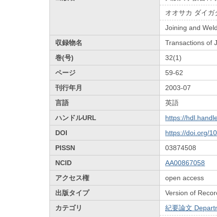
オオサカ ダイガ
Joining and Weld
収録物名
Transactions of
巻(号)
32(1)
ページ
59-62
刊行年月
2003-07
言語
英語
ハンドルURL
https://hdl.hand
DOI
https://doi.org/
PISSN
03874508
NCID
AA00867058
アクセス権
open access
出版タイプ
Version of Recor
カテゴリ
紀要論文 Departmen