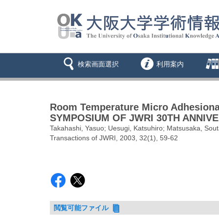
検索画面選択
利用案内
Room Temperature Micro Adhesiona
SYMPOSIUM OF JWRI 30TH ANNIV
Takahashi, Yasuo; Uesugi, Katsuhiro; Matsusaka, Sou
Transactions of JWRI, 2003, 32(1), 59-62
閲覧可能ファイル