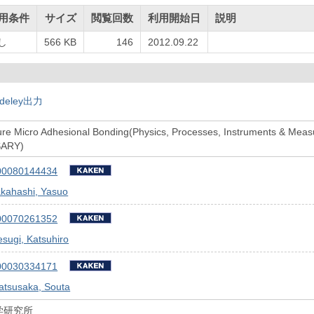
用条件
サイズ
閲覧回数
利用開始日
説明
し
566 KB
146
2012.09.22
deley出力
re Micro Adhesional Bonding(Physics, Processes, Instruments & 
SARY)
00080144434
akahashi, Yasuo
00070261352
sugi, Katsuhiro
00030334171
atsusaka, Souta
学研究所