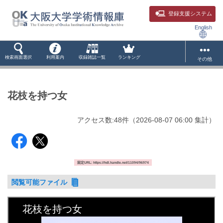
登録支援システム
English
検索画面選択
利用案内
収録雑誌一覧
ランキング
その他
花枝を持つ女
アクセス数:
48
件
（
2026-08-07
06:00 集計
）
固定URL: https://hdl.handle.net/11094/96974
閲覧可能ファイル