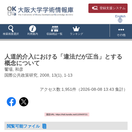
登録支援システム
English
検索画面選択
利用案内
収録雑誌一覧
ランキング
その他
人道的介入における「違法だが正当」とする
概念について
饗場, 和彦
国際公共政策研究, 2008, 13(1), 1-13
アクセス数:
1,951
件
（
2026-08-08
13:43 集計
）
固定URL: https://hdl.handle.net/11094/9721
閲覧可能ファイル