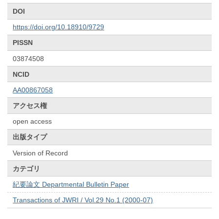
DOI
https://doi.org/10.18910/9729
PISSN
03874508
NCID
AA00867058
アクセス権
open access
出版タイプ
Version of Record
カテゴリ
紀要論文 Departmental Bulletin Paper
Transactions of JWRI / Vol.29 No.1 (2000-07)