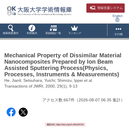
登録支援システム
English
検索画面選択
利用案内
収録雑誌一覧
ランキング
その他
Mechanical Property of Dissimilar Material
Nanocomposites Prepared by Ion Beam
Assisted Sputtering Process(Physics,
Processes, Instruments & Measurements)
He, Jianli; Setsuhara, Yuichi; Shimizu, Ippei et al.
Transactions of JWRI, 2000, 29(1), 9-13
アクセス数:
667
件
（
2026-08-07
06:35 集計
）
固定URL: https://doi.org/10.18910/9729