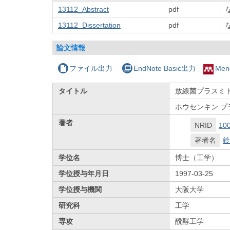
13112_Abstract
pdf
13112_Dissertation
pdf
論文情報
ファイル出力
EndNote Basic出力
Men
タイトル
放線菌プラスミド
ホウセンキン プラ
著者
NRID
10
著者名
鈴
学位名
博士（工学）
学位授与年月日
1997-03-25
学位授与機関
大阪大学
研究科
工学
専攻
醗酵工学