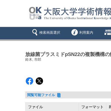
検索画面選択
利用案内
放線菌プラスミドpSN22の複製機構の
鈴木, 市郎
閲覧可能ファイル
ファイル
フォーマット