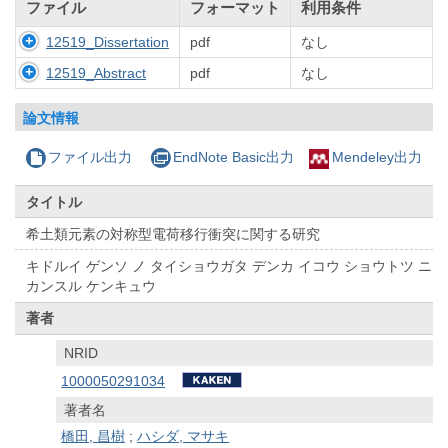
ファイル
フォーマット
利用条件
12519_Dissertation
pdf
なし
12519_Abstract
pdf
なし
論文情報
ファイル出力
EndNote Basic出力
Mendeley出力
タイトル
希土類元素の対称型電荷移行衝突に関する研究
キドルイ ゲンソ ノ タイショウガタ デンカ イコウ ショウトツ ニ
カンスル ケンキュウ
著者
NRID
1000050291034
著者名
橋田, 昌樹
;
ハシダ, マサキ