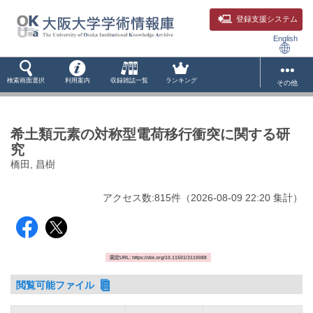
登録支援システム
English
検索画面選択
利用案内
収録雑誌一覧
ランキング
その他
希土類元素の対称型電荷移行衝突に関する研
究
橋田, 昌樹
アクセス数:
815
件
（
2026-08-09
22:20 集計
）
固定URL: https://doi.org/10.11501/3110088
閲覧可能ファイル