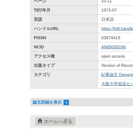
ページ
10-11
刊行年月
1973-07
言語
日本語
ハンドルURL
https://hdl.hand
PISSN
03874419
NCID
AN00030246
アクセス権
open access
出版タイプ
Version of Recor
カテゴリ
紀要論文 Departmen
大阪大学低温センターだ
論文詳細を表示
ホームへ戻る