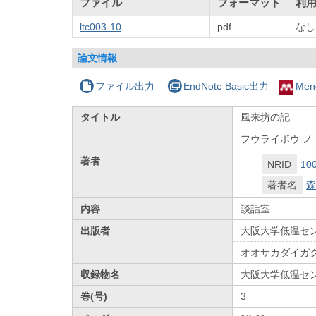
ファイル
フォーマット
利
ltc003-10
pdf
なし
論文情報
ファイル出力
EndNote Basic出力
Men
タイトル
風来坊の記
フウライボウ ノ
著者
NRID
10
著者名
森
内容
談話室
出版者
大阪大学低温セ
オオサカダイガ
収録物名
大阪大学低温セ
巻(号)
3