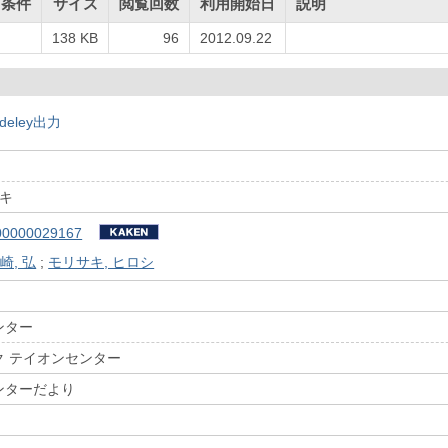
用条件
サイズ
閲覧回数
利用開始日
説明
138 KB
96
2012.09.22
deley出力
 キ
00000029167
崎, 弘
;
モリサキ, ヒロシ
ンター
ク テイオンセンター
ンターだより