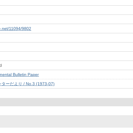
le.net/11094/9802
d
tal Bulletin Paper
より / No.3 (1973-07)