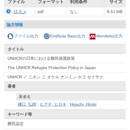
ファイル
フォーマット
利用条件
サイズ
11-9_n
pdf
なし
8.51 MB
論文情報
ファイル出力
EndNote Basic出力
Mendeley出力
タイトル
UNHCRの日本における難民保護政策
The UNHCR Refugee Protection Policy in Japan
UNHCR ノ ニホン ニ オケル ナンミン ホゴ セイサク
著者
著者名
樋口, 弘樹
;
ヒグチ, ヒロキ
;
Higuchi, Hiroki
キーワード等
難民認定