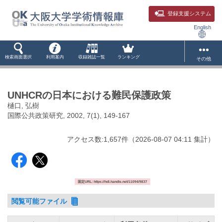
登録支援システム
English
検索画面選択
利用案内
収録雑誌一覧
ランキング
その他
UNHCRの日本における難民保護政策
樋口, 弘樹
国際公共政策研究, 2002, 7(1), 149-167
アクセス数:
1,657
件
（
2026-08-07
04:11 集計
）
固定URL: https://hdl.handle.net/11094/9837
閲覧可能ファイル