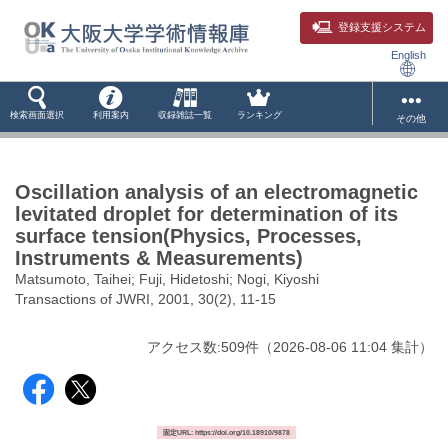
登録支援システム
English
検索画面選択
利用案内
収録雑誌一覧
ランキング
その他
Oscillation analysis of an electromagnetic
levitated droplet for determination of its
surface tension(Physics, Processes,
Instruments & Measurements)
Matsumoto, Taihei; Fuji, Hidetoshi; Nogi, Kiyoshi
Transactions of JWRI, 2001, 30(2), 11-15
アクセス数:
509
件
（
2026-08-06
11:04 集計
）
固定URL: https://doi.org/10.18910/9878