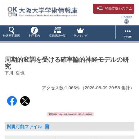
登録支援システム
English
検索画面選択
利用案内
収録雑誌一覧
ランキング
その他
周期的変調を受ける確率論的神経モデルの研
究
下川, 哲也
アクセス数:
1,066
件
（
2026-08-09
20:58 集計
）
固定URL: https://doi.org/10.11501/3184206
閲覧可能ファイル