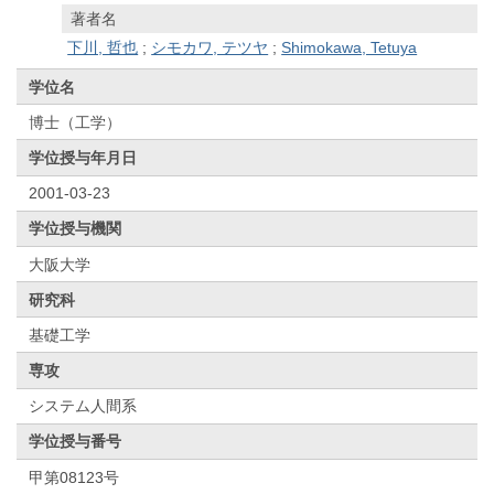
著者名
下川, 哲也
;
シモカワ, テツヤ
;
Shimokawa, Tetuya
学位名
博士（工学）
学位授与年月日
2001-03-23
学位授与機関
大阪大学
研究科
基礎工学
専攻
システム人間系
学位授与番号
甲第08123号