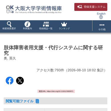
登録支援システム
English
検索画面選択
利用案内
収録雑誌一覧
ランキング
その他
肢体障害者用支援・代行システムに関する研
究
奥, 英久
アクセス数:
793
件
（
2026-08-10
18:02 集計
）
固定URL: https://doi.org/10.11501/3089971
閲覧可能ファイル