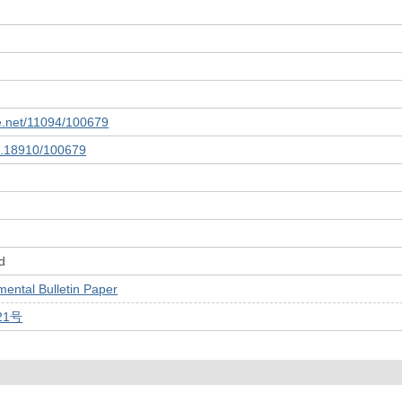
le.net/11094/100679
10.18910/100679
d
tal Bulletin Paper
21号