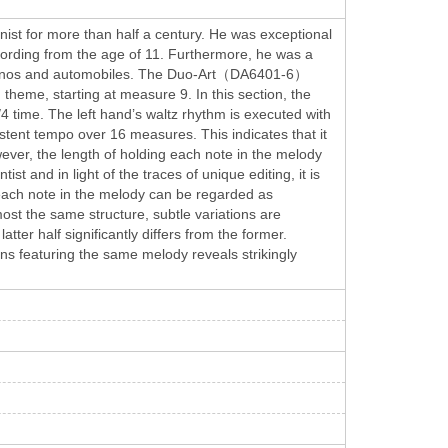
t for more than half a century. He was exceptional
recording from the age of 11. Furthermore, he was a
or pianos and automobiles. The Duo-Art（DA6401-6）
 theme, starting at measure 9. In this section, the
2/4 time. The left hand’s waltz rhythm is executed with
istent tempo over 16 measures. This indicates that it
owever, the length of holding each note in the melody
st and in light of the traces of unique editing, it is
g each note in the melody can be regarded as
ost the same structure, subtle variations are
atter half significantly differs from the former.
ons featuring the same melody reveals strikingly