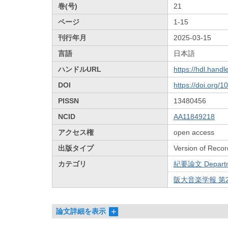
巻(号)
21
ページ
1-15
刊行年月
2025-03-15
言語
日本語
ハンドルURL
https://hdl.hand
DOI
https://doi.org/
PISSN
13480456
NCID
AA11849218
アクセス権
open access
出版タイプ
Version of Recor
カテゴリ
紀要論文 Departmen
阪大音楽学報 第
論文詳細を表示