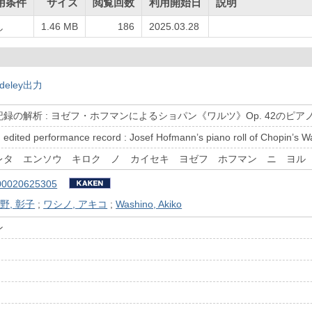
用条件
サイズ
閲覧回数
利用開始日
説明
し
1.46 MB
186
2025.03.28
deley出力
録の解析 : ヨゼフ・ホフマンによるショパン《ワルツ》Op. 42のピア
n edited performance record : Josef Hofmann’s piano roll of Chopin’s W
レタ エンソウ キロク ノ カイセキ ヨゼフ ホフマン ニ ヨル 
00020625305
野, 彰子
;
ワシノ, アキコ
;
Washino, Akiko
ン