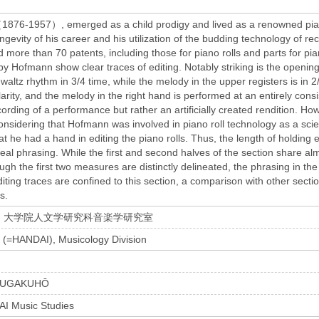
76-1957）, emerged as a child prodigy and lived as a renowned pianis
ongevity of his career and his utilization of the budding technology of 
ld more than 70 patents, including those for piano rolls and parts f
by Hofmann show clear traces of editing. Notably striking is the opening
 waltz rhythm in 3/4 time, while the melody in the upper registers is in 
rity, and the melody in the right hand is performed at an entirely cons
ecording of a performance but rather an artificially created rendition. H
onsidering that Hofmann was involved in piano roll technology as a scienti
at he had a hand in editing the piano rolls. Thus, the length of holdin
eal phrasing. While the first and second halves of the section share alm
ugh the first two measures are distinctly delineated, the phrasing in the l
iting traces are confined to this section, a comparison with other secti
s.
・大学院人文学研究科音楽学研究室
 (=HANDAI), Musicology Division
KUGAKUHŌ
AI Music Studies