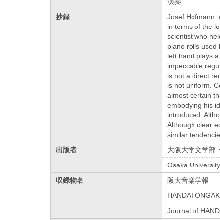
演奏
抄録
Josef Hofmann（18
in terms of the l
scientist who he
piano rolls used 
left hand plays a
impeccable regula
is not a direct r
is not uniform. C
almost certain th
embodying his id
introduced. Altho
Although clear ed
similar tendencie
出版者
大阪大学文学部
Osaka University
収録物名
阪大音楽学報
HANDAI ONGA
Journal of HAND