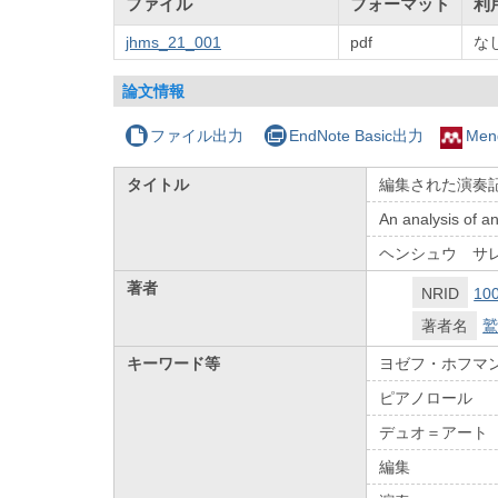
ファイル
フォーマット
利
jhms_21_001
pdf
な
論文情報
ファイル出力
EndNote Basic出力
Men
タイトル
編集された演奏記
An analysis of a
ヘンシュウ サ
著者
NRID
10
著者名
鷲
キーワード等
ヨゼフ・ホフマ
ピアノロール
デュオ＝アート
編集