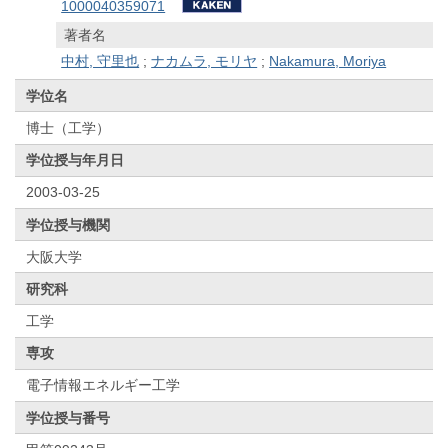
1000040359071
著者名
中村, 守里也
;
ナカムラ, モリヤ
;
Nakamura, Moriya
学位名
博士（工学）
学位授与年月日
2003-03-25
学位授与機関
大阪大学
研究科
工学
専攻
電子情報エネルギー工学
学位授与番号