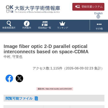
登録支援システム
English
検索画面選択
利用案内
収録雑誌一覧
ランキング
その他
Image fiber optic 2-D parallel optical
interconnects based on space-CDMA
中村, 守里也
アクセス数:
1,115
件
（
2026-08-09
02:23 集計
）
固定URL: https://hdl.handle.net/11094/1009
閲覧可能ファイル