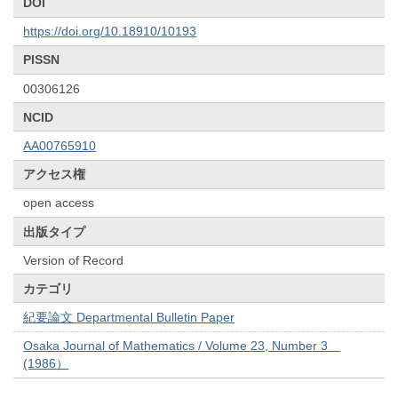
DOI
https://doi.org/10.18910/10193
PISSN
00306126
NCID
AA00765910
アクセス権
open access
出版タイプ
Version of Record
カテゴリ
紀要論文 Departmental Bulletin Paper
Osaka Journal of Mathematics / Volume 23, Number 3
(1986）