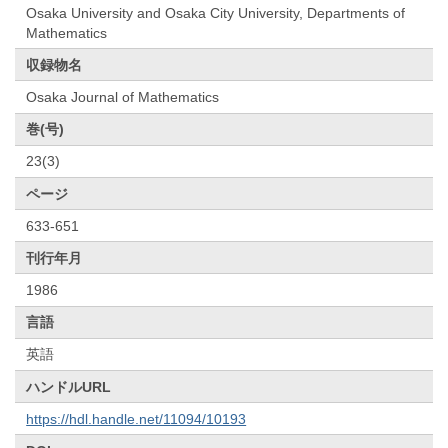
Osaka University and Osaka City University, Departments of
Mathematics
収録物名
Osaka Journal of Mathematics
巻(号)
23(3)
ページ
633-651
刊行年月
1986
言語
英語
ハンドルURL
https://hdl.handle.net/11094/10193