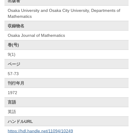
出版者
Osaka University and Osaka City University, Departments of
Mathematics
収録物名
Osaka Journal of Mathematics
巻(号)
9(1)
ページ
57-73
刊行年月
1972
言語
英語
ハンドルURL
https://hdl.handle.net/11094/10249