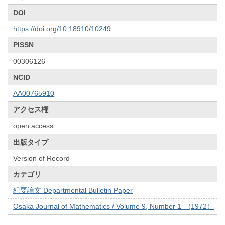
DOI
https://doi.org/10.18910/10249
PISSN
00306126
NCID
AA00765910
アクセス権
open access
出版タイプ
Version of Record
カテゴリ
紀要論文 Departmental Bulletin Paper
Osaka Journal of Mathematics / Volume 9, Number 1 (1972）