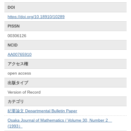
DOI
https://doi.org/10.18910/10289
PISSN
00306126
NCID
AA00765910
アクセス権
open access
出版タイプ
Version of Record
カテゴリ
紀要論文 Departmental Bulletin Paper
Osaka Journal of Mathematics / Volume 30, Number 2
(1993）