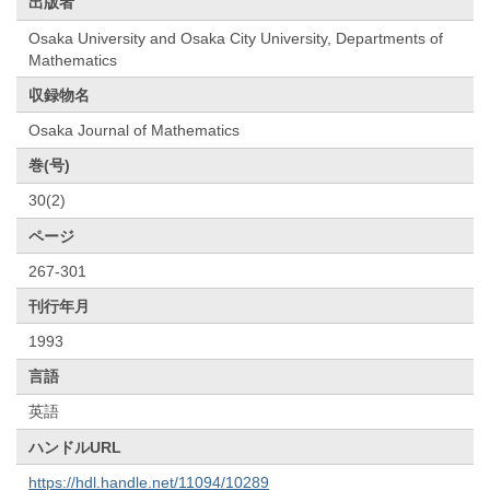
出版者
Osaka University and Osaka City University, Departments of
Mathematics
収録物名
Osaka Journal of Mathematics
巻(号)
30(2)
ページ
267-301
刊行年月
1993
言語
英語
ハンドルURL
https://hdl.handle.net/11094/10289