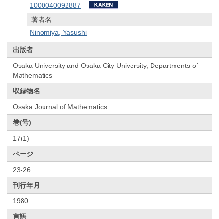
1000040092887
著者名
Ninomiya, Yasushi
出版者
Osaka University and Osaka City University, Departments of
Mathematics
収録物名
Osaka Journal of Mathematics
巻(号)
17(1)
ページ
23-26
刊行年月
1980
言語