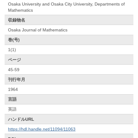
Osaka University and Osaka City University, Departments of
Mathematics
収録物名
Osaka Journal of Mathematics
巻(号)
1(1)
ページ
45-59
刊行年月
1964
言語
英語
ハンドルURL
https://hdl.handle.net/11094/11063