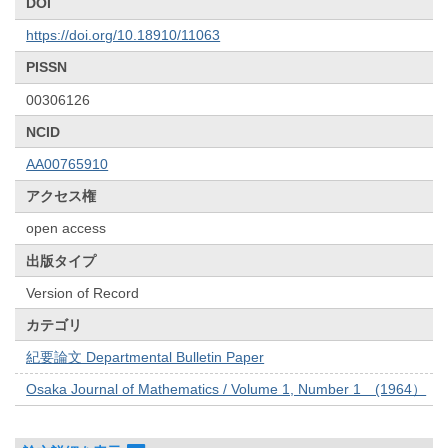
DOI
https://doi.org/10.18910/11063
PISSN
00306126
NCID
AA00765910
アクセス権
open access
出版タイプ
Version of Record
カテゴリ
紀要論文 Departmental Bulletin Paper
Osaka Journal of Mathematics / Volume 1, Number 1 (1964）