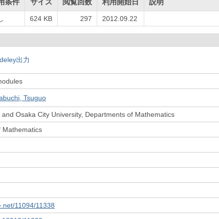
用条件
サイズ
閲覧回数
利用開始日
説明
し
624 KB
297
2012.09.22
deley出力
modules
abuchi, Tsuguo
 and Osaka City University, Departments of Mathematics
f Mathematics
le.net/11094/11338