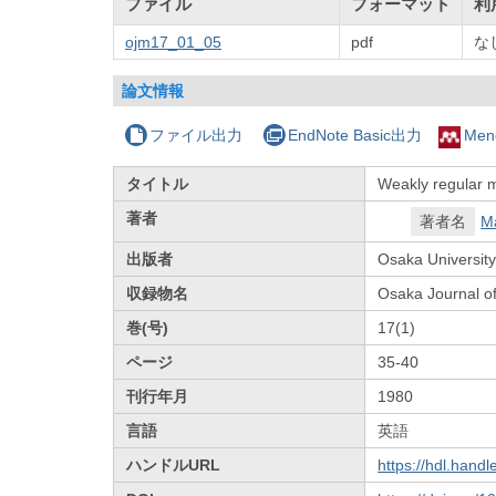
ファイル
フォーマット
利
ojm17_01_05
pdf
な
論文情報
ファイル出力
EndNote Basic出力
Men
タイトル
Weakly regular 
著者
著者名
M
出版者
Osaka University
収録物名
Osaka Journal o
巻(号)
17(1)
ページ
35-40
刊行年月
1980
言語
英語
ハンドルURL
https://hdl.hand