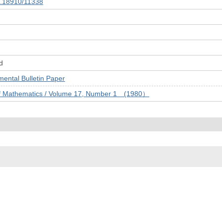
10.18910/11338
d
tal Bulletin Paper
of Mathematics / Volume 17, Number 1 (1980）
© 2022- The University of Osaka Libraries