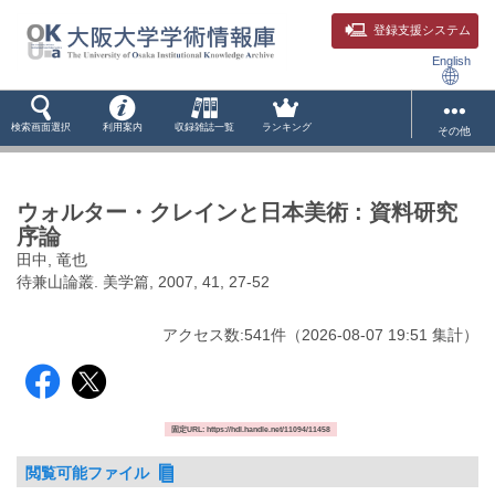
登録支援システム
English
検索画面選択
利用案内
収録雑誌一覧
ランキング
その他
ウォルター・クレインと日本美術 : 資料研究
序論
田中, 竜也
待兼山論叢. 美学篇, 2007, 41, 27-52
アクセス数:
541
件
（
2026-08-07
19:51 集計
）
固定URL: https://hdl.handle.net/11094/11458
閲覧可能ファイル