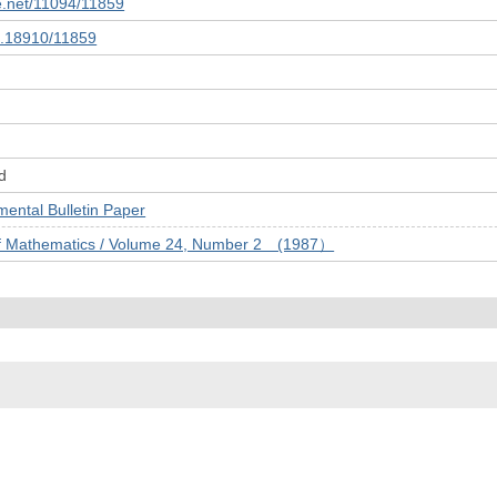
le.net/11094/11859
10.18910/11859
d
tal Bulletin Paper
of Mathematics / Volume 24, Number 2 (1987）