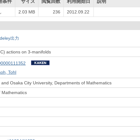
用条件
サイズ
閲覧回数
利用開始日
説明
し
2.03 MB
236
2012.09.22
deley出力
C) actions on 3-manifolds
00000111352
oh, Tohl
 and Osaka City University, Departments of Mathematics
f Mathematics