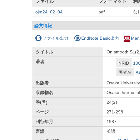
ファイル
フォーマット
利
ojm24_02_04
pdf
な
論文情報
ファイル出力
EndNote Basic出力
Men
タイトル
On smooth SL(2,
著者
NRID
10
著者名
As
出版者
Osaka University
収録物名
Osaka Journal o
巻(号)
24(2)
ページ
271-298
刊行年月
1987
言語
英語