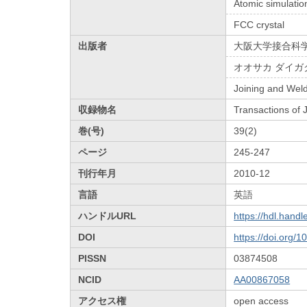
Atomic simulatio
FCC crystal
出版者
大阪大学接合科
オオサカ ダイガ
Joining and Weld
収録物名
Transactions of
巻(号)
39(2)
ページ
245-247
刊行年月
2010-12
言語
英語
ハンドルURL
https://hdl.hand
DOI
https://doi.org/
PISSN
03874508
NCID
AA00867058
アクセス権
open access