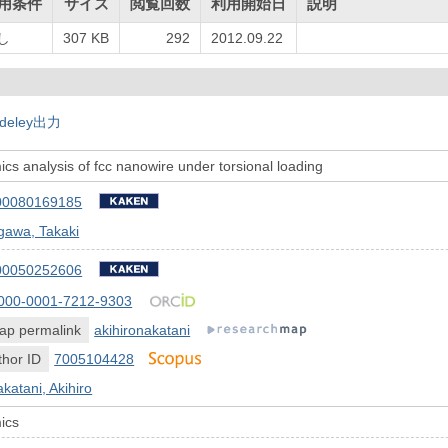
用条件
サイズ
閲覧回数
利用開始日
説明
し
307 KB
292
2012.09.22
deley出力
cs analysis of fcc nanowire under torsional loading
00080169185
gawa, Takaki
00050252606
000-0001-7212-9303
ap permalink
akihironakatani
hor ID
7005104428
katani, Akihiro
ics