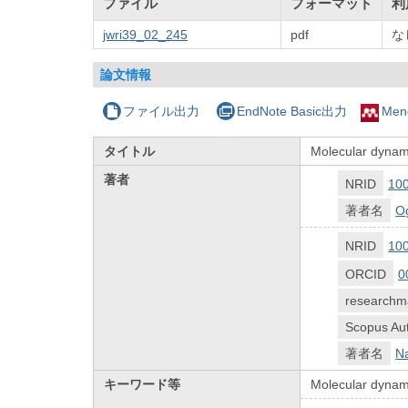
ファイル
フォーマット
利
jwri39_02_245
pdf
な
論文情報
ファイル出力
EndNote Basic出力
Men
タイトル
Molecular dynami
著者
NRID
10
著者名
O
NRID
10
ORCID
0
researchm
Scopus Aut
著者名
Na
キーワード等
Molecular dynam