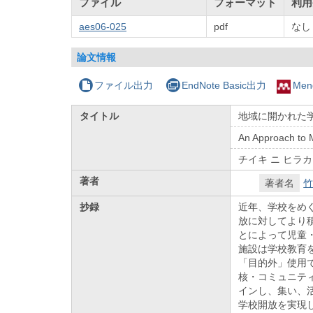
ファイル
フォーマット
利用
aes06-025
pdf
なし
論文情報
ファイル出力
EndNote Basic出力
Men
タイトル
地域に開かれた
An Approach to M
チイキ ニ ヒラ
著者
著者名
竹
抄録
近年、学校をめ
放に対してより
とによって児童
施設は学校教育
「目的外」使用
核・コミュニテ
インし、集い、
学校開放を実現