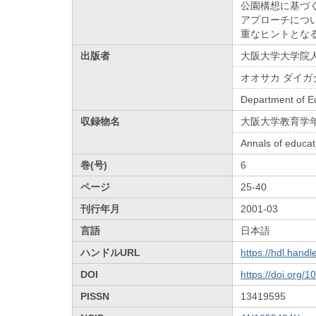
公園構想に基づ
アプローチにつ
重なヒントとな
出版者
大阪大学大学院
オオサカ ダイガ
Department of E
収録物名
大阪大学教育学
Annals of educat
巻(号)
6
ページ
25-40
刊行年月
2001-03
言語
日本語
ハンドルURL
https://hdl.hand
DOI
https://doi.org/
PISSN
13419595