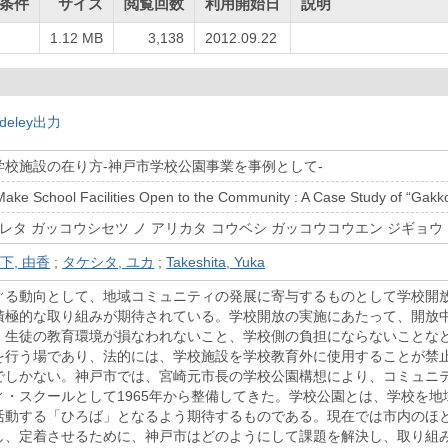
条件
サイズ
閲覧回数
利用開始日
説明
1.12 MB
3,138
2012.09.22
deley出力
学校施設の在り方-神戸市学校公園事業を事例として-
ake School Facilities Open to the Community : A Case Study of “Gakko
カレタ ガッコウシセツ ノ アリカタ コウベシ ガッコウコウエン ジギョウ
下, 由香
;
タケシタ, ユカ
;
Takeshita, Yuka
ぐる動向として、地域コミュニティの発展に寄与するものとして学校開
積極的な取り組みが期待されている。学校開放の実施にあたって、開放
・生徒の教育環境が損なわれないこと、学校側の負担にならないことな
を行う場であり、法的には、学校施設を学校教育外に使用することが禁
でしかない。神戸市では、宮崎元市長の学校公園構想により、コミュニ
ィ・スクールとして1965年から整備してきた。学校公園とは、学校を
活動する「ひろば」となるよう期待するものである。現在では市内のほ
し、定着させるために、神戸市はどのようにして課題を解決し、取り組