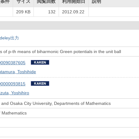
用条件
サイズ
閲覧回数
利用開始日
説明
209 KB
132
2012.09.22
deley出力
s of p-th means of biharmonic Green potentials in the unit ball
00090387605
tamura, Toshihide
00000093815
zuta, Yoshihiro
 and Osaka City University, Departments of Mathematics
f Mathematics