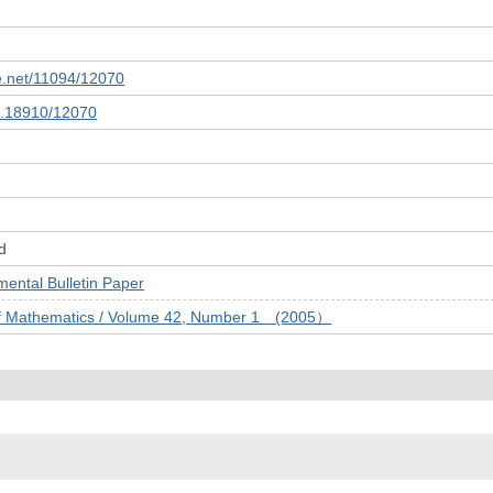
le.net/11094/12070
10.18910/12070
d
tal Bulletin Paper
of Mathematics / Volume 42, Number 1 (2005）