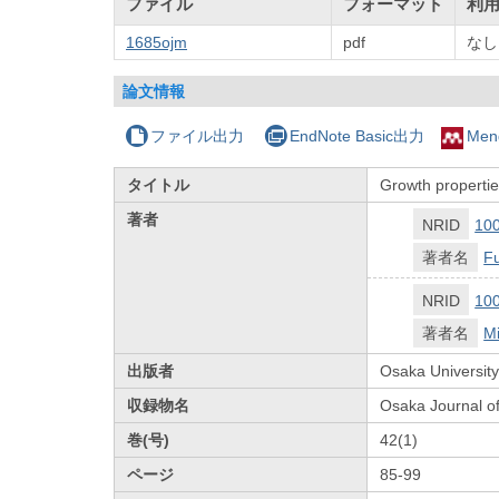
ファイル
フォーマット
利
1685ojm
pdf
なし
論文情報
ファイル出力
EndNote Basic出力
Men
タイトル
Growth propertie
著者
NRID
10
著者名
Fu
NRID
10
著者名
Mi
出版者
Osaka University
収録物名
Osaka Journal o
巻(号)
42(1)
ページ
85-99