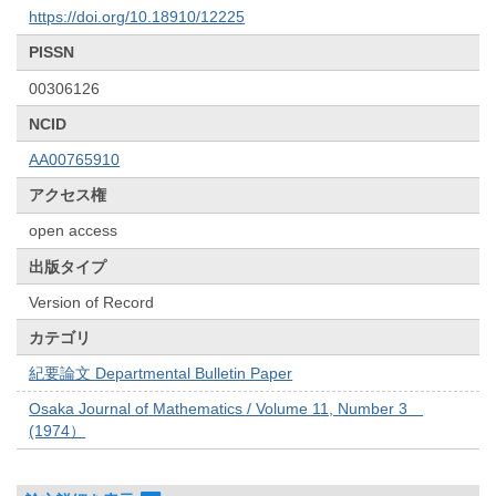
https://doi.org/10.18910/12225
PISSN
00306126
NCID
AA00765910
アクセス権
open access
出版タイプ
Version of Record
カテゴリ
紀要論文 Departmental Bulletin Paper
Osaka Journal of Mathematics / Volume 11, Number 3
(1974）