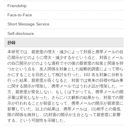
Friendship
Face-to-Face
Short Message Service
Self-disclosure.
抄録
本研究では、親密度の増大・減少によって対面と携帯メールの自
己開示がどのように増大・減少するかという点と、対面とメール
の自己開示がどのような過程でその後の親密度の知覚と関連を持
つかという点を、友人関係を対象とした縦断的調査によって明ら
かにすることを目的として検討を行った。102 名を対象に分析を
行った結果、親密度が高くなると、対面では将来の目標や悩み事
に関する開示が増加し、携帯メールではうわさ話が増加した。一
方、親密度が変化しない、もしくは下がっても、携帯メールの開
示量は変化しなかった。さらにパス解析の結果から、対面での開
示が行われることが前提となって、携帯メールの開示が親密度に
影響していた。以上の結果は、携帯メールは、(1)相手との最低
限の関係を維持し、(2)対面の開示が土台となって親密度に影響
する、という可能性を示唆した。