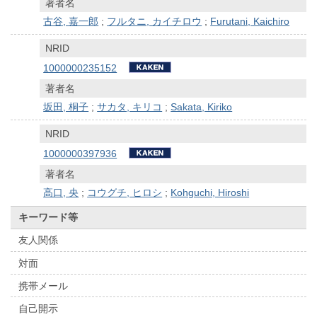
著者名
古谷, 嘉一郎
;
フルタニ, カイチロウ
;
Furutani, Kaichiro
NRID
1000000235152
著者名
坂田, 桐子
;
サカタ, キリコ
;
Sakata, Kiriko
NRID
1000000397936
著者名
高口, 央
;
コウグチ, ヒロシ
;
Kohguchi, Hiroshi
キーワード等
友人関係
対面
携帯メール
自己開示