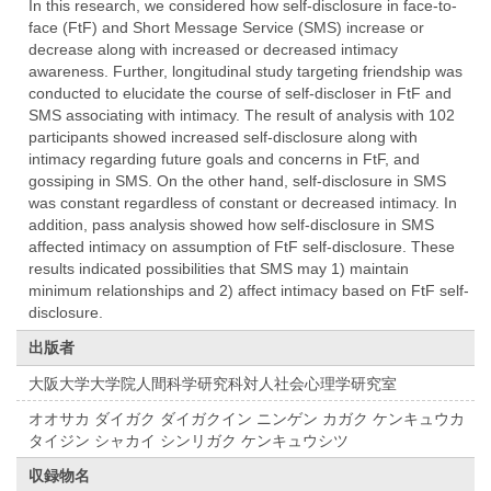
In this research, we considered how self-disclosure in face-to-
face (FtF) and Short Message Service (SMS) increase or
decrease along with increased or decreased intimacy
awareness. Further, longitudinal study targeting friendship was
conducted to elucidate the course of self-discloser in FtF and
SMS associating with intimacy. The result of analysis with 102
participants showed increased self-disclosure along with
intimacy regarding future goals and concerns in FtF, and
gossiping in SMS. On the other hand, self-disclosure in SMS
was constant regardless of constant or decreased intimacy. In
addition, pass analysis showed how self-disclosure in SMS
affected intimacy on assumption of FtF self-disclosure. These
results indicated possibilities that SMS may 1) maintain
minimum relationships and 2) affect intimacy based on FtF self-
disclosure.
出版者
大阪大学大学院人間科学研究科対人社会心理学研究室
オオサカ ダイガク ダイガクイン ニンゲン カガク ケンキュウカ
タイジン シャカイ シンリガク ケンキュウシツ
収録物名