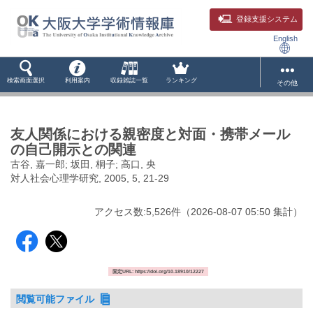
登録支援システム
English
検索画面選択
利用案内
収録雑誌一覧
ランキング
その他
友人関係における親密度と対面・携帯メール
の自己開示との関連
古谷, 嘉一郎; 坂田, 桐子; 高口, 央
対人社会心理学研究, 2005, 5, 21-29
アクセス数:
5,526
件
（
2026-08-07
05:50 集計
）
固定URL: https://doi.org/10.18910/12227
閲覧可能ファイル