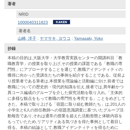
著者
NRID
1000040311823
著者名
山崎, 洋子
;
ヤマサキ, ヨウコ
;
Yamasaki, Yoko
抄録
本稿の目的は,大阪大学・大学教育実践センターの開講科目「教
職教育学」の授業を取り上げ,その授業の課題である「教職の専
門性」にアプローチすることを通じて,教職アイデンティティの
獲得に向かった受講生たちの事例を紹介することである。従前よ
り授業者である筆者は,本授業を理論編と活動編に分け,前者では
教職についての歴史的・現代的知識を伝え,後者では,異年齢かつ
異コース編成のグループを介した探究活動を取り入れ,「主体的
に多様な観点をもって教職の専門性を考究する」ことをめざして
きた。本稿で取り上げる「宿題に取り組む教師たち」は,201人の
小学生と6人の担任教師への宿題意識調査に基づいたグループ活
動報告であり,それは通常の授業を超えた活動形態と体験内容を
もっていたため,リアリティある気づきを得た事例として着目し
得る。本稿の結論として,教職アイデンティティを得るために