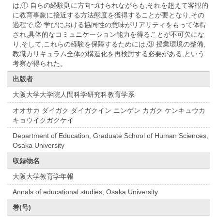
は,① 自らの経験則に方向づけられながらも,それを超えて客観的
に教育事象に接近する方法態度を獲得することが要となり,その
過程で,② 学びにおける協同性の意味がリアリティをもって体得
され,具体的なコミュニケーション能力を得ることが不可欠にな
り,そして,これらの経験を保障するためには,③ 授業環境の整備,
教職カリキュラム全体の構造化を再検討する必要がある,という
考察が得られた。
出版者
大阪大学大学院人間科学研究科教育学系
オオサカ ダイガク ダイガクイン ニンゲン カガク ケンキュウカ
キョウイクガクケイ
Department of Education, Graduate School of Human Sciences,
Osaka University
収録物名
大阪大学教育学年報
Annals of educational studies, Osaka University
巻(号)