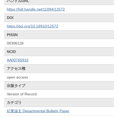
ハンドルURL
https://hdl.handle.net/11094/12572
DOI
https://doi.org/10.18910/12572
PISSN
00306126
NCID
AA00765910
アクセス権
open access
出版タイプ
Version of Record
カテゴリ
紀要論文 Departmental Bulletin Paper