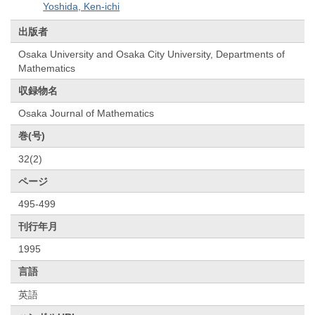
Yoshida, Ken-ichi
出版者
Osaka University and Osaka City University, Departments of
Mathematics
収録物名
Osaka Journal of Mathematics
巻(号)
32(2)
ページ
495-499
刊行年月
1995
言語
英語