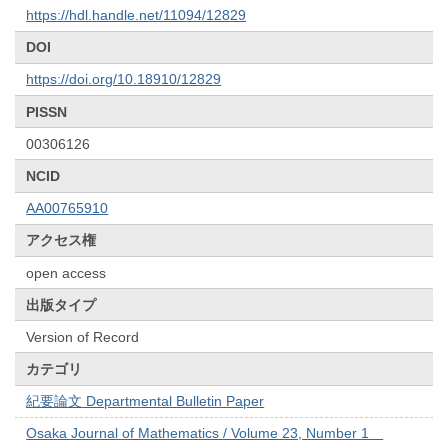
https://hdl.handle.net/11094/12829
DOI
https://doi.org/10.18910/12829
PISSN
00306126
NCID
AA00765910
アクセス権
open access
出版タイプ
Version of Record
カテゴリ
紀要論文 Departmental Bulletin Paper
Osaka Journal of Mathematics / Volume 23, Number 1