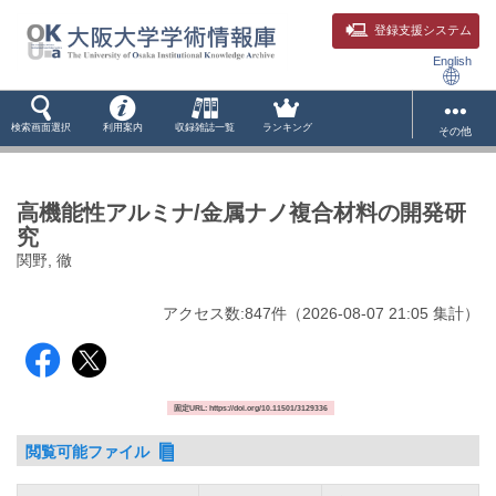
登録支援システム
English
検索画面選択
利用案内
収録雑誌一覧
ランキング
その他
高機能性アルミナ/金属ナノ複合材料の開発研
究
関野, 徹
アクセス数:
847
件
（
2026-08-07
21:05 集計
）
固定URL: https://doi.org/10.11501/3129336
閲覧可能ファイル