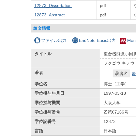
12873_Dissertation
pdf
12873_Abstract
pdf
論文情報
ファイル出力
EndNote Basic出力
Men
タイトル
複合機能微小回
フクゴウ キノウ
著者
著者名
辰
学位名
博士（工学）
学位授与年月日
1997-03-18
学位授与機関
大阪大学
学位授与番号
乙第07166号
学位記番号
12873
言語
日本語