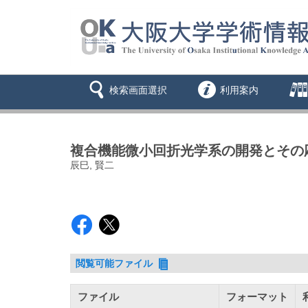
検索画面選択
利用案内
複合機能微小回折光学系の開発とその
辰巳, 賢二
閲覧可能ファイル
ファイル
フォーマット