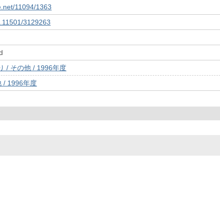
le.net/11094/1363
10.11501/3129263
d
/ その他 / 1996年度
/ 1996年度
© 2022- The University of Osaka Libraries